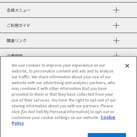
会員メニュー
ご利用ガイド
関連リンク
企業情報
We use cookies to improve your experience on our
website, to personalize content and ads and to analyze
our traffic. We share information about your use of our
website with our advertising and analytics partners, who
may combine it with other information that you have
provided to them or that they have collected from your
use of their services. You have the right to opt-out of our
sharing information about you with our partners. Please
click [Do Not Sell My Personal Information] to opt-out or
当サイトの表示価格は個別に税込・税抜等の
customize your cookie settings on our website.
Cookie
記載がない場合は「税込価格」です。
Policy
Copyright ©HANKYU HANSHIN DEPARTMENT STORES, INC.