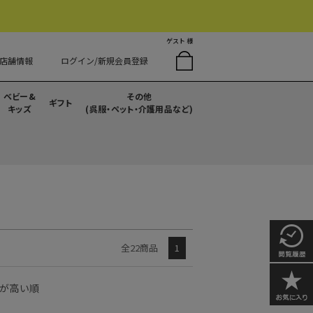
ゲスト 様
店舗情報
ログイン/新規会員登録
ベビー&
その他
ギフト
キッズ
(呉服・ペット・介護用品など)
全22商品
1
が高い順