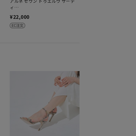
アルネ セヴン トゥエルヴ サーテ
ィ…
¥22,000