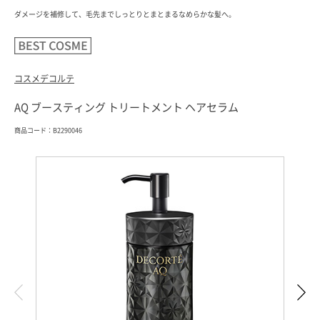
ダメージを補修して、毛先までしっとりとまとまるなめらかな髪へ。
コスメデコルテ
AQ ブースティング トリートメント ヘアセラム
商品コード：B2290046
索