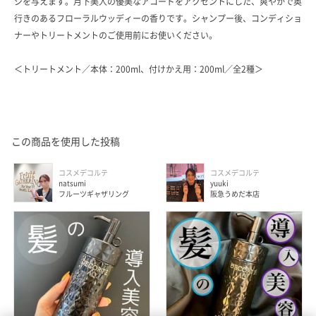
シを与えます。月下美人の優美なアコードをアクセントにした、爽やかで奥
行きのあるフローラルウッディーの香りです。シャンプー後、コンディショ
ナーやトリートメントのご使用前にお使いください。
＜トリートメント／本体：200ml、付けかえ用：200ml／全2種＞
この商品を使用した投稿
コスメデコルテ
コスメデコルテ
natsumi
yuuki
フルーツギャザリング
阪急うめだ本店