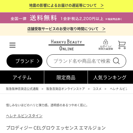
地震の影響によるお届けの遅延等について ＞
店舗受取サービスのお受け取り時間について ＞
ブランド
アイテム
限定商品
人気ランキング
阪急阪神百貨店公式通販
阪急百貨店オンラインストア
コスメ
ヘレナ ルビンスタイン
惜しみないほどのハリと弾力感。透明感のあるつやめく肌に。
ヘレナ ルビンスタイン
プロディジー CELグロウ エッセンス エマルジョン