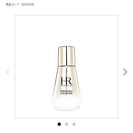
商品コード：B2310156
索