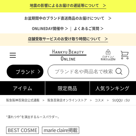
地震の影響によるお届けの遅延等について ＞
お盆期間中のブランド直送商品のお届けについて ＞
ONLINEDAY開催中 ＞
│
よくあるご質問 ＞
店舗受取サービスのお受け取り時間について ＞
ブランド
アイテム
限定商品
人気ランキング
阪急阪神百貨店公式通販
阪急百貨店オンラインストア
コスメ
SUQQU（SUQQ
“濡れつや”を演出するルースパウダー。