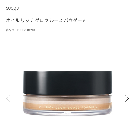
SUQQU
オイル リッチ グロウ ルース パウダー e
商品コード：B25D0200
索