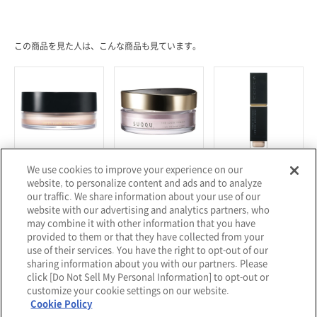
＜ルースパウダー／15g／1色＞
この商品を見た人は、こんな商品も見ています。
We use cookies to improve your experience on our
SUQQU
SUQQU
SUQQU
website, to personalize content and ads and to analyze
シアー ルース パウダー e
ザ ルースパウダー
クリーミィ カバー コンシーラ
ー
our traffic. We share information about your use of our
¥7,150
¥11,000
¥5,500
website with our advertising and analytics partners, who
may combine it with other information that you have
provided to them or that they have collected from your
use of their services. You have the right to opt-out of our
sharing information about you with our partners. Please
click [Do Not Sell My Personal Information] to opt-out or
customize your cookie settings on our website.
Cookie Policy