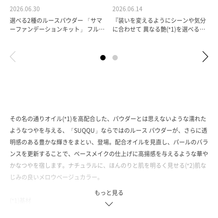
2026.06.30
2026.06.14
選べる2種のルースパウダー 「サマ
『装いを変えるようにシーンや気分
ーファンデーションキット」 フルー
に合わせて 異なる艶(*1)を選べる２
ツギャザリング 沖縄パルコシティ店
つのパウダー』 フルーツギャザリン
chihiroです！ つや高い…
グ 六本木ヒルズ店 natsumi…
選
その名の通りオイル(*1)を高配合した、パウダーとは思えないような濡れた
ようなつやを与える、「SUQQU」ならではのルース パウダーが、さらに透
明感のある豊かな輝きをまとい、登場。配合オイルを見直し、パールのバラ
ンスを更新することで、ベースメイクの仕上げに高揚感を与えるような華や
かなつやを宿します。ナチュラルに、ほんのりと肌を明るく見せる(*2)肌な
じみの良いメロウベージュカラー。
もっと見る
(*1)基材
(*2)メイクアップ効果によるもの