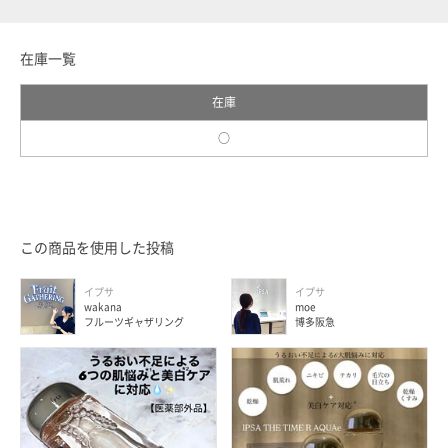
在庫一覧
在庫
○
この商品を使用した投稿
イプサ
イプサ
wakana
moe
フルーツギャザリング
博多阪急