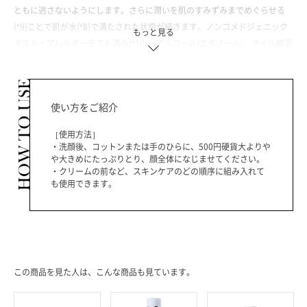
ともに逃さないようにします。さらに潤いを肌のすみずみまでめぐらせる
(*9)ことで肌が水(*8)で満たされた状態が続きます。ノンコメドジェニック
もっと見る
テスト・アレルギーテスト済み(*10)。アルコール(エタノール)、オイル無添
加。
(*1)「イプサ」において
使い方をご紹介
(*2)乾燥・ニキビ・肌あれ・テカリ(潤いを与えることによる)・毛穴の目立
ち(肌に潤いを与えてなめらかにすることによる)・乾燥くすみ
［使用方法］
(*3)メラニンの生成を抑え、シミ・そばかすを防ぐこと
・洗顔後、コットンまたは手のひらに、500円硬貨大よりや
(*4)m-トラネキサム酸(トラネキサム酸)
や大きめにたっぷりとり、顔全体になじませてください。
・クリームの前など、スキンケアのどの順序に組み入れて
(*5)グリチルリチン酸ジカリウム
も使用できます。
(*6)アセチル化ヒアルロン酸ナトリウム、ポリオキシエチレン(14)ポリオキ
シプロピレン(7)ジメチルエーテル、ポリオキシエチレン(17)ポリオキシプ
ロピレン(4)ジメチルエーテル、2-メタクリロイルオキシエチルホスホリル
コリン・メタクリル酸ブチル共重合体液、DL-ピロリドンカルボン酸ナトリ
ウム液
この商品を見た人は、こんな商品も見ています。
(*7)メリッサエキスGL(メリッサエキス、濃グリセリン)、チンピエキス
GL(チンピエキス、濃グリセリン)、マヨラナエキスGL(マヨラナエキス，濃
グリセリン)(保湿成分)