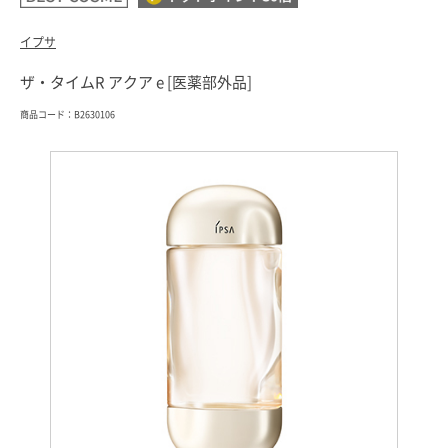
イプサ
ザ・タイムR アクア e [医薬部外品]
商品コード：B2630106
索