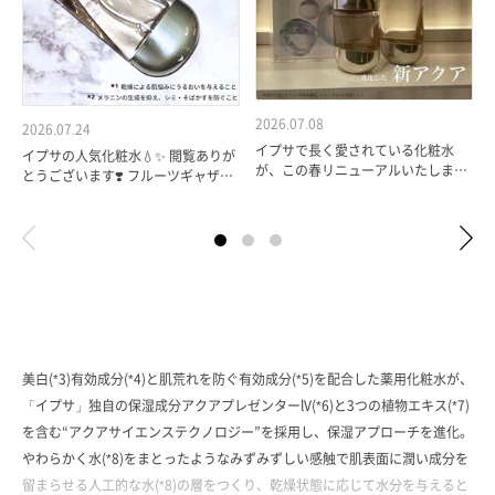
2026.07.08
2026.07.24
イプサで長く愛されている化粧水
イプサの人気化粧水💧✨ 閲覧ありが
が、この春リニューアルいたしまし
とうございます❣️ フルーツギャザリ
た。 今回のリニューアルでは、薬用
ング ピオレ姫路店スタッフの
美白有効成分と肌荒れ防止有効成分
wakanaです🩵 ザ・タイ…
「m-トラ…
美白(*3)有効成分(*4)と肌荒れを防ぐ有効成分(*5)を配合した薬用化粧水が、
「イプサ」独自の保湿成分アクアプレゼンターlV(*6)と3つの植物エキス(*7)
を含む“アクアサイエンステクノロジー”を採用し、保湿アプローチを進化。
やわらかく水(*8)をまとったようなみずみずしい感触で肌表面に潤い成分を
留まらせる人工的な水(*8)の層をつくり、乾燥状態に応じて水分を与えると