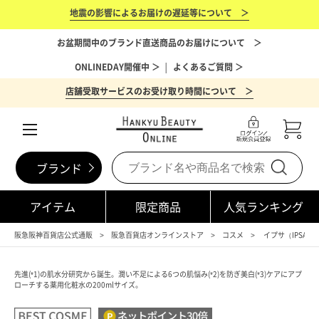
地震の影響によるお届けの遅延等について ＞
お盆期間中のブランド直送商品のお届けについて ＞
ONLINEDAY開催中 ＞
│
よくあるご質問 ＞
店舗受取サービスのお受け取り時間について ＞
ブランド
アイテム
限定商品
人気ランキング
阪急阪神百貨店公式通販
阪急百貨店オンラインストア
コスメ
イプサ（IPSA）
先進(*1)の肌水分研究から誕生。潤い不足による6つの肌悩み(*2)を防ぎ美白(*3)ケアにアプ
ローチする薬用化粧水の200mlサイズ。