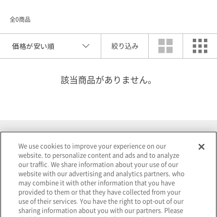
全0商品
絞り込み
該当商品がありません。
索
We use cookies to improve your experience on our
検
website, to personalize content and ads and to analyze
our traffic. We share information about your use of our
website with our advertising and analytics partners, who
選択を解除する
may combine it with other information that you have
provided to them or that they have collected from your
use of their services. You have the right to opt-out of our
sharing information about you with our partners. Please