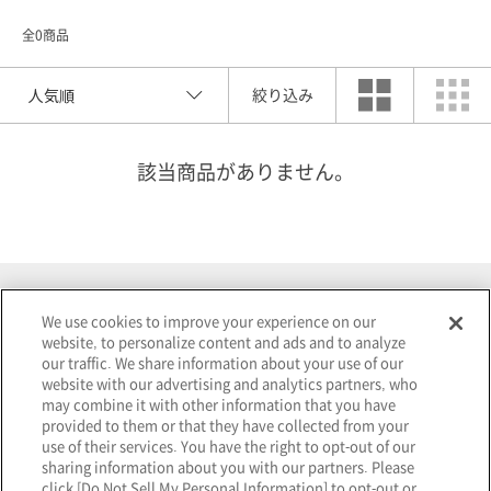
全0商品
絞り込み
該当商品がありません。
索
We use cookies to improve your experience on our
検
website, to personalize content and ads and to analyze
our traffic. We share information about your use of our
website with our advertising and analytics partners, who
選択を解除する
may combine it with other information that you have
provided to them or that they have collected from your
use of their services. You have the right to opt-out of our
sharing information about you with our partners. Please
click [Do Not Sell My Personal Information] to opt-out or