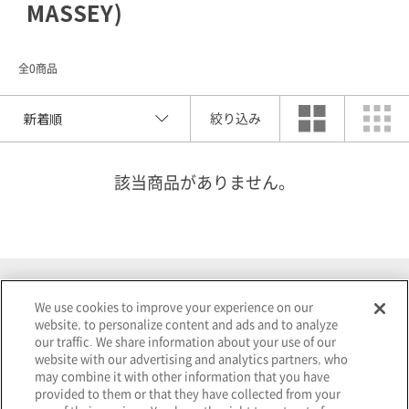
MASSEY)
全0商品
絞り込み
該当商品がありません。
索
We use cookies to improve your experience on our
検
website, to personalize content and ads and to analyze
our traffic. We share information about your use of our
website with our advertising and analytics partners, who
選択を解除する
may combine it with other information that you have
provided to them or that they have collected from your