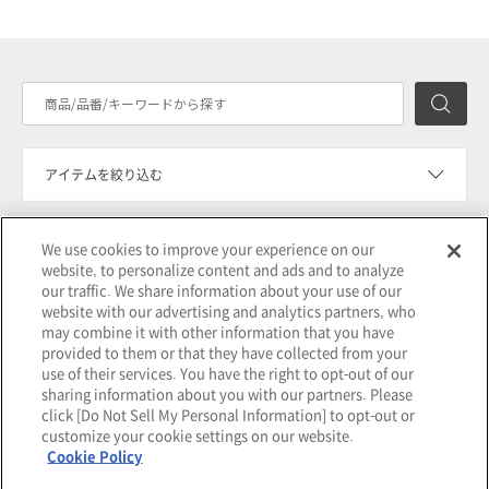
検
アイテムを絞り込む
We use cookies to improve your experience on our
価格帯を絞り込む
website, to personalize content and ads and to analyze
our traffic. We share information about your use of our
website with our advertising and analytics partners, who
選択を解除する
may combine it with other information that you have
provided to them or that they have collected from your
use of their services. You have the right to opt-out of our
sharing information about you with our partners. Please
click [Do Not Sell My Personal Information] to opt-out or
customize your cookie settings on our website.
Cookie Policy