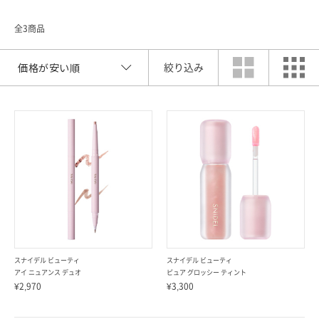
全3商品
絞り込み
索
スナイデル ビューティ
スナイデル ビューティ
アイ ニュアンス デュオ
ピュア グロッシー ティント
¥2,970
¥3,300