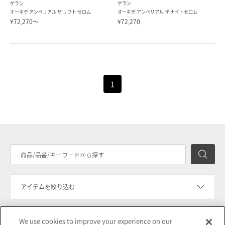
ゲラン
ゲラン
オーキデ アンペリアル ザ リフト セロム
オーキデ アンペリアル ザ ナイトセロム
¥72,270～
¥72,270
1
検
アイテムを絞り込む
We use cookies to improve your experience on our
¥50,000～