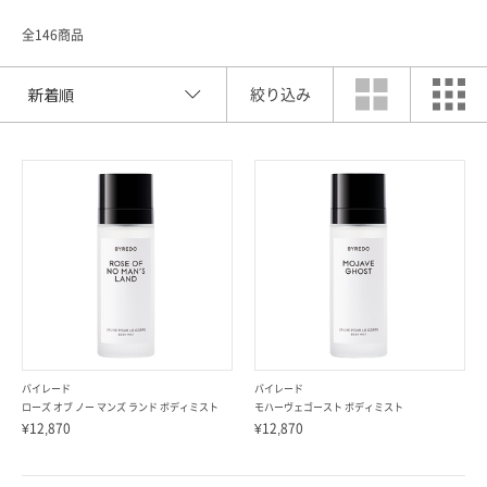
全146商品
絞り込み
索
バイレード
バイレード
ローズ オブ ノー マンズ ランド ボディミスト
モハーヴェゴースト ボディミスト
¥12,870
¥12,870