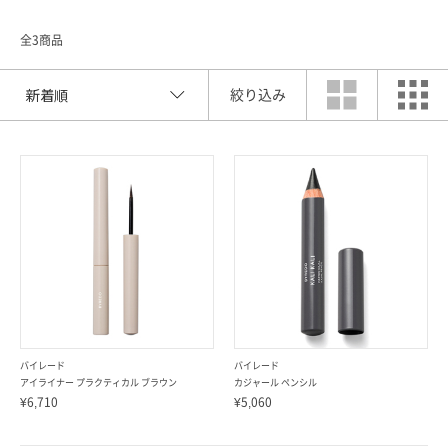
全3商品
絞り込み
索
バイレード
バイレード
アイライナー プラクティカル ブラウン
カジャール ペンシル
¥6,710
¥5,060