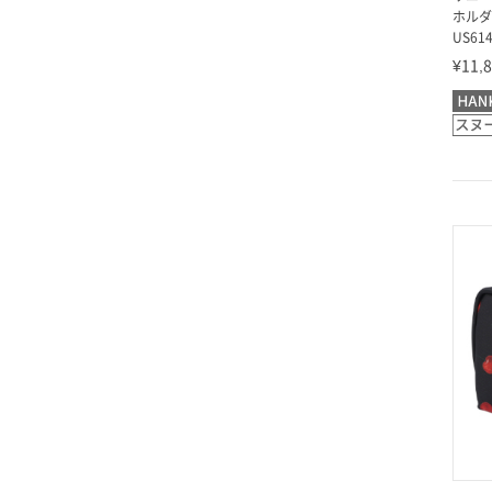
ホルダ
US614
¥11,