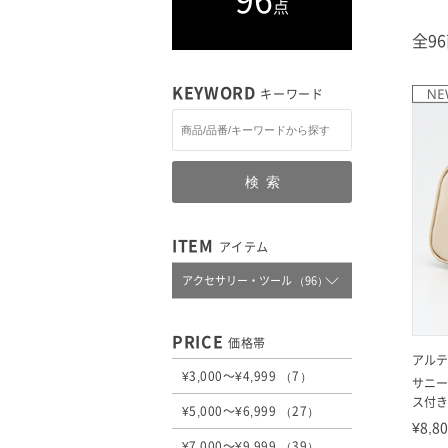
点
全9
KEYWORD
キーワード
検索
ITEM
アイテム
アクセサリー・ツール （96）
PRICE
価格帯
アルテ
¥3,000～¥4,999 （7）
サニー
ス付きサ
¥5,000～¥6,999 （27）
¥8,8
¥7,000～¥9,999 （39）