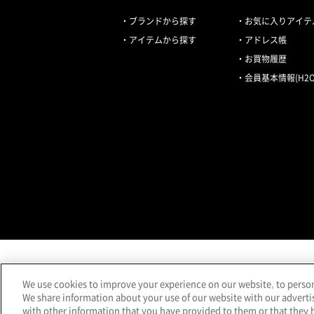
ブランドから探す
お気に入りアイテ
アイテムから探す
アドレス帳
お買物履歴
会員基本情報(H2O 
We use cookies to improve your experience on our website, to persona
We share information about your use of our website with our adverti
with other information that you have provided to them or that they h