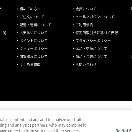
ム
初めての方へ
会員について
ご注文について
メールマガジンについて
配送・送料について
ご利用規約
ID)
お支払いについて
特定商取引法に基づく表記
ポイントについて
プライバシーポリシー
クッキーポリシー
返品・交換について
閲覧環境について
商品・包装について
よくある質問
お問い合わせ
lize content and ads and to analyze our traffic.
当サイトの表示価格は個別に税込・税抜等の記載がない場合は「税込価格」です。
sing and analytics partners, who may combine it
(C) HANKYU HANSHIN DEPARTMENT STORE,INC.
ave collected from your use of their services.
Do Not S