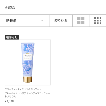
全1商品
絞り込み
索
フローラノーティス ジルスチュアート
ブルーハイドレンジア トーンアップコンフォー
トUVセラム
¥3,630