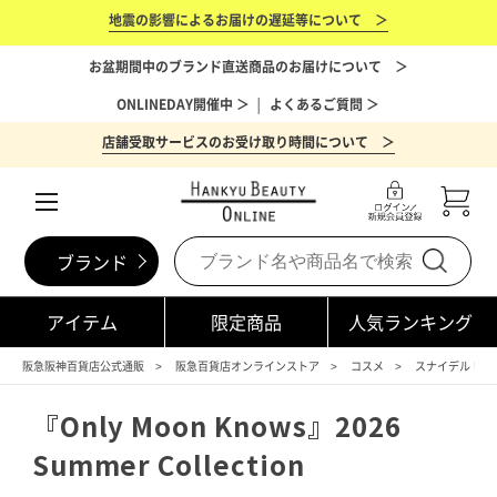
地震の影響によるお届けの遅延等について ＞
お盆期間中のブランド直送商品のお届けについて ＞
ONLINEDAY開催中 ＞
│
よくあるご質問 ＞
店舗受取サービスのお受け取り時間について ＞
ブランド
アイテム
限定商品
人気ランキング
阪急阪神百貨店公式通販
阪急百貨店オンラインストア
コスメ
スナイデル ビ
『Only Moon Knows』2026
Summer Collection