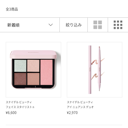
全3商品
絞り込み
索
スナイデル ビューティ
スナイデル ビューティ
フェイス スタイリスト n
アイ ニュアンス デュオ
¥6,600
¥2,970