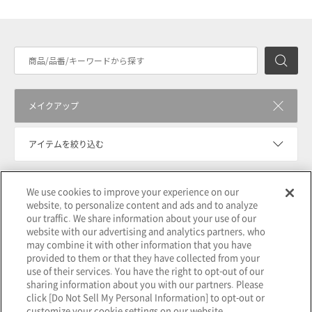
検
メイクアップ
アイテムを絞り込む
We use cookies to improve your experience on our
価格帯を絞り込む
website, to personalize content and ads and to analyze
our traffic. We share information about your use of our
website with our advertising and analytics partners, who
選択を解除する
may combine it with other information that you have
provided to them or that they have collected from your
use of their services. You have the right to opt-out of our
sharing information about you with our partners. Please
click [Do Not Sell My Personal Information] to opt-out or
customize your cookie settings on our website.