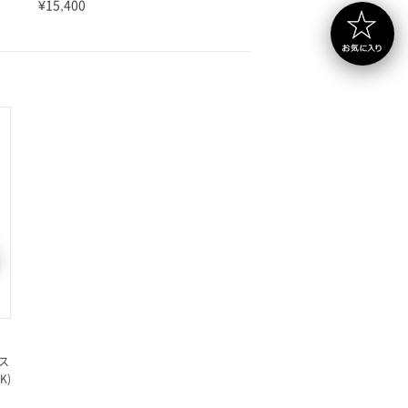
¥15,400
ス
K)