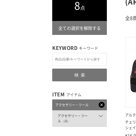
(A
8
点
全8
全ての選択を解除する
KEYWORD
キーワード
検索
ITEM
アイテム
アクセサリー・ツール
アルテ
アクセサリー・ツー
ル （8）
チェリ
シェイプ
¥16,