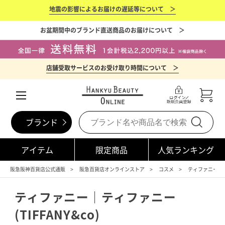
地震の影響によるお届けの遅延等について ＞
お盆期間中のブランド直送商品のお届けについて ＞
店舗受取サービスのお受け取り時間について ＞
ブランド
アイテム
限定商品
人気ランキング
阪急阪神百貨店公式通販
阪急百貨店オンラインストア
コスメ
ティファニー(TIF
ティファニー｜ティファニー
(TIFFANY&co)