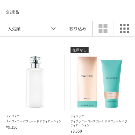
全2商品
絞り込み
索
ティファニー
ティファニー
ティファニー パフュームド ボディローション
ティファニー ローズ ゴールド パフュームド ボ
ディローション
¥9,350
¥9,350