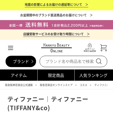
地震の影響によるお届けの遅延等について ＞
お盆期間中のブランド直送商品のお届けについて ＞
店舗受取サービスのお受け取り時間について ＞
ブランド
アイテム
限定商品
人気ランキング
阪急阪神百貨店公式通販
阪急百貨店オンラインストア
コスメ
ティファニー(TIF
ティファニー｜ティファニー
(TIFFANY&co)