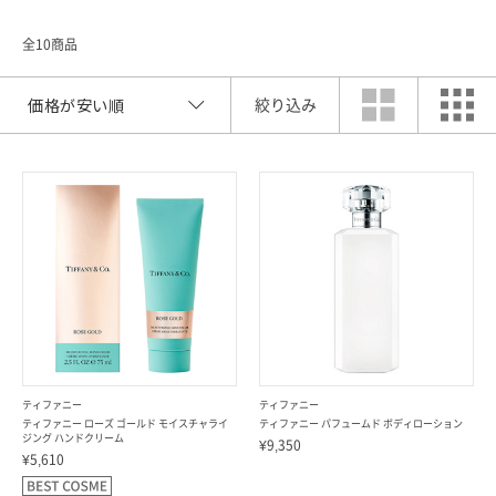
全10商品
絞り込み
索
ティファニー
ティファニー
ティファニー ローズ ゴールド モイスチャライ
ティファニー パフュームド ボディローション
ジング ハンドクリーム
¥9,350
¥5,610