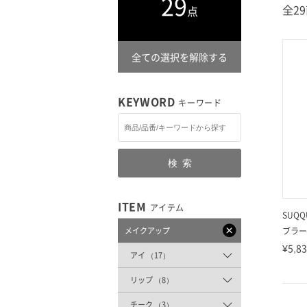
29
全2
点
全ての選択を解除する
KEYWORD
キーワード
検索
ITEM
アイテム
SUQQ
メイクアップ
ブラー
¥5,8
アイ （17）
リップ （8）
チーク （3）