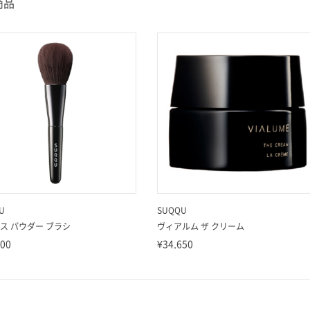
商品
U
SUQQU
ス パウダー ブラシ
ヴィアルム ザ クリーム
000
¥34,650