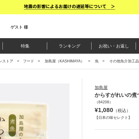
地震の影響によるお届けの遅延等について ＞
ゲスト 様
特集
ランキング
お祝い・お返し
ンストア
フード
加島屋（KASHIMAYA）
魚
その他魚介加工品
加島屋
からすがれいの煮
（
84208
）
¥1,080
（税込）
【日本の味セレクト】