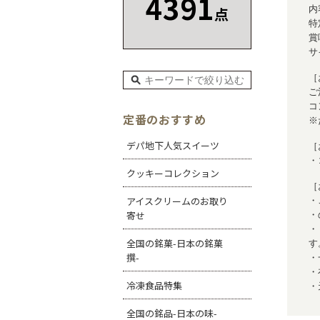
4391
点
内
特
賞
サ
［
ご
コ
定番のおすすめ
※
デパ地下人気スイーツ
［
・
クッキーコレクション
［
アイスクリームのお取り
・
寄せ
・
・
全国の銘菓-日本の銘菓
す
撰-
・
・
冷凍食品特集
・
全国の銘品-日本の味-