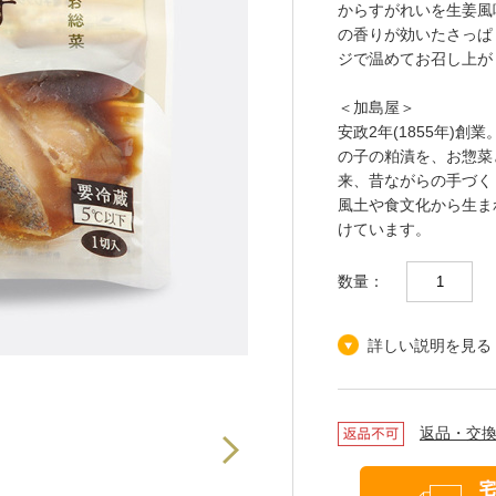
からすがれいを生姜風
の香りが効いたさっぱ
ジで温めてお召し上が
＜加島屋＞
安政2年(1855年)
の子の粕漬を、お惣菜
来、昔ながらの手づく
風土や食文化から生ま
けています。
数量：
詳しい説明を見る
返品・交