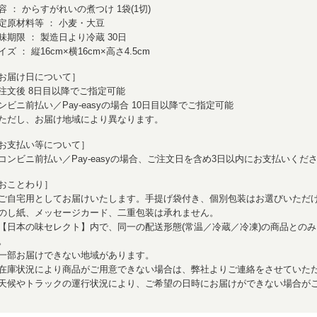
容 ： からすがれいの煮つけ 1袋(1切)
定原材料等 ： 小麦・大豆
味期限 ： 製造日より冷蔵 30日
イズ ： 縦16cm×横16cm×高さ4.5cm
お届け日について］
注文後 8日目以降でご指定可能
ンビニ前払い／Pay-easyの場合 10日目以降でご指定可能
ただし、お届け地域により異なります。
お支払い等について］
コンビニ前払い／Pay-easyの場合、ご注文日を含め3日以内にお支払いくだ
おことわり］
ご自宅用としてお届けいたします。手提げ袋付き、個別包装はお選びいただ
のし紙、メッセージカード、二重包装は承れません。
【日本の味セレクト】内で、同一の配送形態(常温／冷蔵／冷凍)の商品とのみ
。
一部お届けできない地域があります。
在庫状況により商品がご用意できない場合は、弊社よりご連絡をさせていた
天候やトラックの運行状況により、ご希望の日時にお届けができない場合が