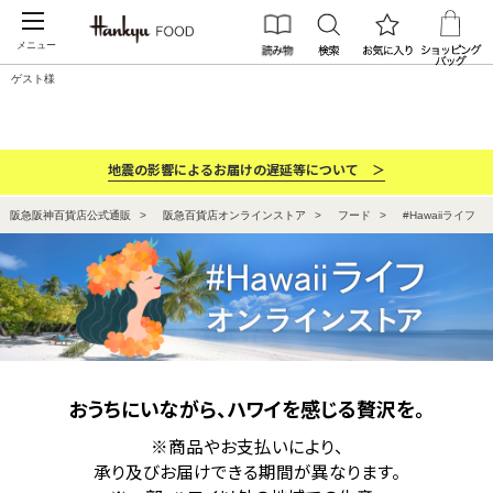
メニュー
ゲスト様
カテゴリー
ブランド
ランキング
お祝い・お返し
地震の影響によるお届けの遅延等について ＞
阪急阪神百貨店公式通販
阪急百貨店オンラインストア
フード
#Hawaiiライフ
おうちにいながら、ハワイを感じる贅沢を。
※商品やお支払いにより、
承り及びお届けできる期間が異なります。