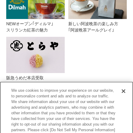
NEWオープン｢ディルマ｣
新しい阿波晩茶の楽しみ方
スリランカ紅茶の魅力
｢阿波晩茶アールグレイ｣
阪急うめだ本店受取
とらや季節の生菓子
We use cookies to improve your experience on our website,
to personalize content and ads and to analyze our traffic.
We share information about your use of our website with our
advertising and analytics partners, who may combine it with
other information that you have provided to them or that they
have collected from your use of their services. You have the
right to opt-out of our sharing information about you with our
partners. Please click [Do Not Sell My Personal Information]
PCサイトを表示する