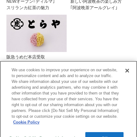
NEWオープン｢ディルマ｣
新しい阿波晩茶の楽しみ方
スリランカ紅茶の魅力
｢阿波晩茶アールグレイ｣
阪急うめだ本店受取
とらや季節の生菓子
We use cookies to improve your experience on our website,
to personalize content and ads and to analyze our traffic.
We share information about your use of our website with our
advertising and analytics partners, who may combine it with
other information that you have provided to them or that they
have collected from your use of their services. You have the
right to opt-out of our sharing information about you with our
partners. Please click [Do Not Sell My Personal Information]
PCサイトを表示する
to opt-out or customize your cookie settings on our website.
Cookie Policy
当サイトの表示価格は個別に税込・税抜等の
記載がない場合は「税込価格」です。