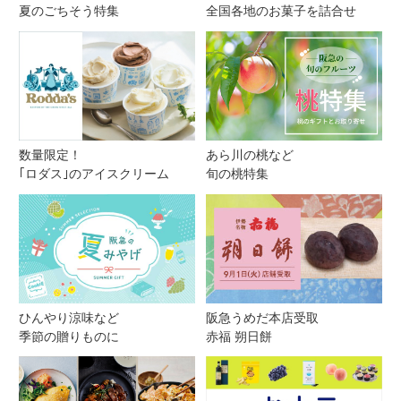
夏のごちそう特集
全国各地のお菓子を詰合せ
数量限定！
あら川の桃など
｢ロダス｣のアイスクリーム
旬の桃特集
ひんやり涼味など
阪急うめだ本店受取
季節の贈りものに
赤福 朔日餅