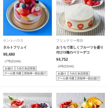
ケントハウス
フリュテリー果坊
タルトフリュイ
おうちで楽しくフルーツを盛り
付け!3種のベリーデコ
¥6,480
¥4,752
［7号(21cm)］
［4号(12cm)］