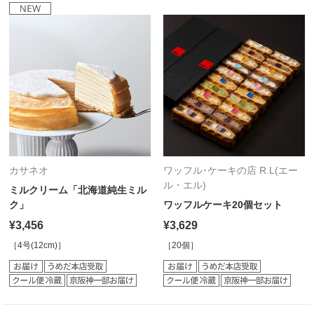
カサネオ
ワッフル･ケーキの店 R.L(エー
ル・エル)
ミルクリーム「北海道純生ミル
ク」
ワッフルケーキ20個セット
¥3,456
¥3,629
［4号(12cm)］
［20個］