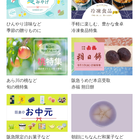
ひんやり涼味など
手軽に楽しむ、豊かな食卓
季節の贈りものに
冷凍食品特集
あら川の桃など
阪急うめだ本店受取
旬の桃特集
赤福 朔日餅
阪急限定のお菓子など
朝顔にちなんだ和菓子など