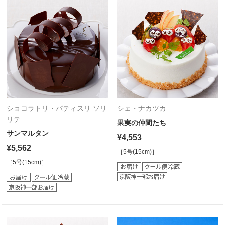
ショコラトリ・パティスリ ソリ
シェ・ナカツカ
リテ
果実の仲間たち
サンマルタン
¥4,553
¥5,562
［5号(15cm)］
［5号(15cm)］