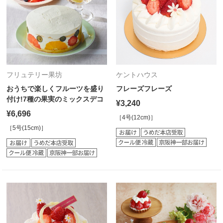
フリュテリー果坊
ケントハウス
おうちで楽しくフルーツを盛り
フレーズフレーズ
付け!7種の果実のミックスデコ
¥3,240
¥6,696
［4号(12cm)］
［5号(15cm)］