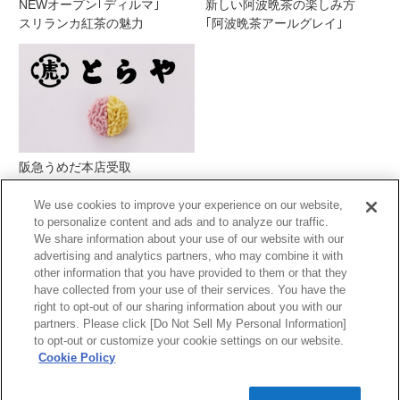
NEWオープン｢ディルマ｣
新しい阿波晩茶の楽しみ方
スリランカ紅茶の魅力
｢阿波晩茶アールグレイ｣
阪急うめだ本店受取
とらや季節の生菓子
We use cookies to improve your experience on our website,
to personalize content and ads and to analyze our traffic.
We share information about your use of our website with our
advertising and analytics partners, who may combine it with
other information that you have provided to them or that they
have collected from your use of their services. You have the
right to opt-out of our sharing information about you with our
partners. Please click [Do Not Sell My Personal Information]
PCサイトを表示する
to opt-out or customize your cookie settings on our website.
Cookie Policy
当サイトの表示価格は個別に税込・税抜等の
記載がない場合は「税込価格」です。