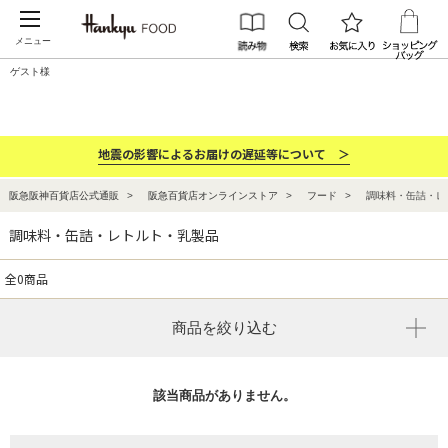
メニュー
ゲスト様
カテゴリー
ブランド
ランキング
お祝い・お返し
地震の影響によるお届けの遅延等について ＞
阪急阪神百貨店公式通販
阪急百貨店オンラインストア
フード
調味料・缶詰・レ
調味料・缶詰・レトルト・乳製品
全0商品
商品を絞り込む
該当商品がありません。