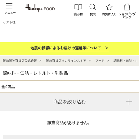
メニュー
ゲスト様
カテゴリー
ブランド
ランキング
お祝い・お返し
地震の影響によるお届けの遅延等について ＞
阪急阪神百貨店公式通販
阪急百貨店オンラインストア
フード
調味料・缶詰・レ
調味料・缶詰・レトルト・乳製品
全0商品
商品を絞り込む
該当商品がありません。