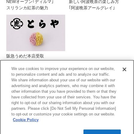
NEWオープン｢ディルマ｣
新しい阿波晩茶の楽しみ方
スリランカ紅茶の魅力
｢阿波晩茶アールグレイ｣
阪急うめだ本店受取
とらや季節の生菓子
We use cookies to improve your experience on our website,
to personalize content and ads and to analyze our traffic.
We share information about your use of our website with our
advertising and analytics partners, who may combine it with
other information that you have provided to them or that they
have collected from your use of their services. You have the
right to opt-out of our sharing information about you with our
partners. Please click [Do Not Sell My Personal Information]
PCサイトを表示する
to opt-out or customize your cookie settings on our website.
Cookie Policy
当サイトの表示価格は個別に税込・税抜等の
記載がない場合は「税込価格」です。