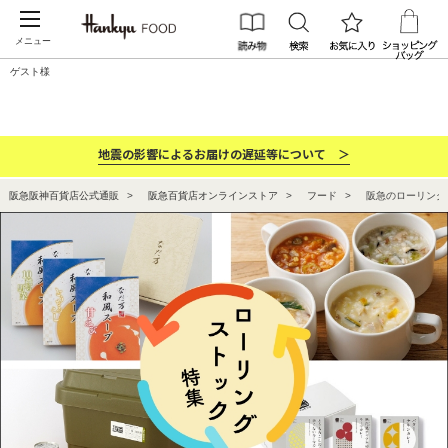
メニュー
ゲスト様
カテゴリー
ブランド
ランキング
お祝い・お返し
地震の影響によるお届けの遅延等について ＞
阪急阪神百貨店公式通販
阪急百貨店オンラインストア
フード
阪急のローリング