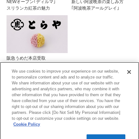
NEWオープン｢ディルマ｣
新しい阿波晩茶の楽しみ方
スリランカ紅茶の魅力
｢阿波晩茶アールグレイ｣
阪急うめだ本店受取
とらや季節の生菓子
We use cookies to improve your experience on our website,
to personalize content and ads and to analyze our traffic.
We share information about your use of our website with our
advertising and analytics partners, who may combine it with
other information that you have provided to them or that they
have collected from your use of their services. You have the
right to opt-out of our sharing information about you with our
partners. Please click [Do Not Sell My Personal Information]
PCサイトを表示する
to opt-out or customize your cookie settings on our website.
Cookie Policy
当サイトの表示価格は個別に税込・税抜等の
記載がない場合は「税込価格」です。