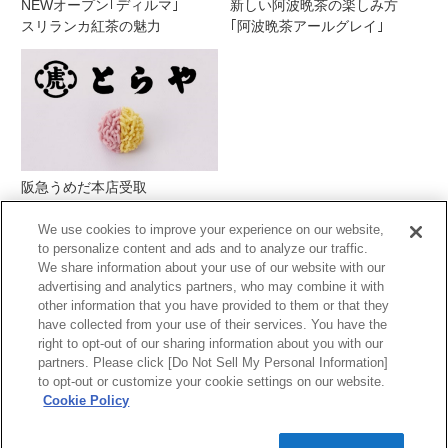
NEWオープン｢ディルマ｣
新しい阿波晩茶の楽しみ方
スリランカ紅茶の魅力
｢阿波晩茶アールグレイ｣
阪急うめだ本店受取
とらや季節の生菓子
We use cookies to improve your experience on our website,
to personalize content and ads and to analyze our traffic.
We share information about your use of our website with our
advertising and analytics partners, who may combine it with
other information that you have provided to them or that they
have collected from your use of their services. You have the
right to opt-out of our sharing information about you with our
partners. Please click [Do Not Sell My Personal Information]
PCサイトを表示する
to opt-out or customize your cookie settings on our website.
Cookie Policy
当サイトの表示価格は個別に税込・税抜等の
記載がない場合は「税込価格」です。