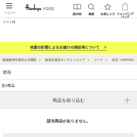
メニュー
ゲスト様
カテゴリー
ブランド
ランキング
お祝い・お返し
地震の影響によるお届けの遅延等について ＞
阪急阪神百貨店公式通販
阪急百貨店オンラインストア
フード
岩谷（IWATANI）
岩谷
全0商品
商品を絞り込む
該当商品がありません。