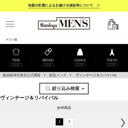
地震の影響によるお届けの遅延等について ＞
ゲスト
様
ITEM
BRAND
OSAKA
TOKYO
ONLINE
ONLINE
STORE
STORE
阪急阪神百貨店公式通販
阪急メンズ
ヴィンテージ＆リバイバル
絞り込み検索
ヴィンテージ＆リバイバル
全46商品
1
2