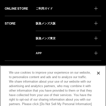
ONLINE STORE
ご利用ガイド
STORE
阪急メンズ大阪
阪急メンズ東京
APP
COMPANY
企業情報
We use cookies to improve your experience on our website,
to personalize content and ads and to analyze our traffic.
We share information about your use of our website with our
OTHER
阪急百貨店
advertising and analytics partners, who may combine it with
other information that you have provided to them or that they
have collected from your use of their services. You have the
阪神百貨店
right to opt-out of our sharing information about you with our
partners. Please click [Do Not Sell My Personal Information]