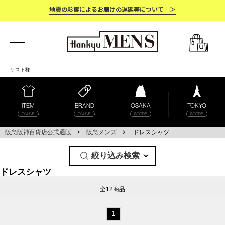
地震の影響によるお届けの遅延等について ＞
ゲスト
様
ITEM
BRAND
OSAKA
TOKYO
ONLINE
ONLINE
STORE
STORE
阪急阪神百貨店公式通販
阪急メンズ
ドレスシャツ
絞り込み検索
ドレスシャツ
全12商品
1