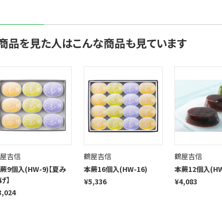
商品を見た人はこんな商品も見ています
屋吉信
鶴屋吉信
鶴屋吉信
蕨9個入(HW-9)【夏み
本蕨16個入(HW-16)
本蕨12個入(HW
げ】
¥5,336
¥4,083
3,024