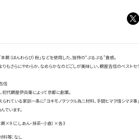
「本蕨（ほんわらび）粉」などを使用した、独特の“ぷるぷる”食感。
よりもさらにやわらか、なめらかなのどごしが美味しい、鶴屋吉信のベストセ
吉信
3年、初代鶴屋伊兵衛によって京都に創業。
えられている家訓一条に「ヨキモノヲツクル為ニ材料、手間ヒマヲ惜シマヌ事
励んでいます。
本蕨×9（こしあん・抹茶・小倉）×各3
材料等：なし