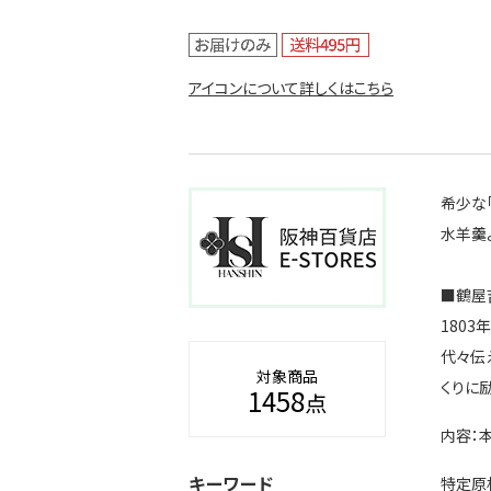
アイコンについて詳しくはこちら
希少な
水羊羹
■鶴屋
180
代々伝
対象商品
くりに
1458
点
内容：
キーワード
特定原