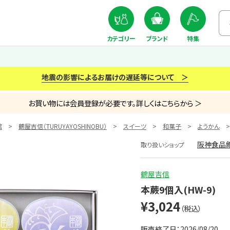
カテゴリー
ブランド
特集
地震の影響によるお届けの遅延等について ＞
お買い物には会員登録が必要です。詳しくはこちらから ＞
館
鶴屋吉信（TURUYAYOSHINOBU）
スイーツ
和菓子
ようかん
阪神食品
取り扱いショップ
鶴屋吉信
本蕨9個入(HW-9)
¥3,024
（税込）
販売終了日：2026/08/20