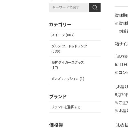
賞味期
※賞味
カテゴリー
到着後
スイーツ (887)
箱サイズ
グルメ フード＆ドリンク
(539)
［承り期
阪神タイガースグッズ
6月1日
(17)
※コンビ
メンズファッション (1)
［お届け
8月30
ブランド
※ご注
ブランドを選択する
※お届
価格帯
［お支