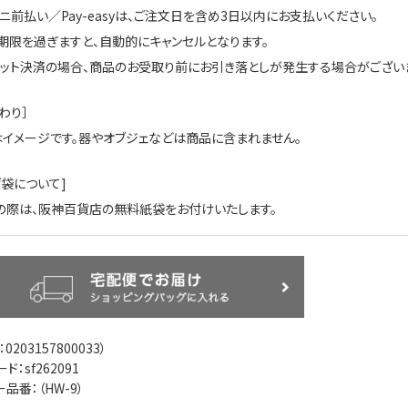
ビニ前払い／Pay-easyは、ご注文日を含め3日以内にお支払いください。
期限を過ぎますと、自動的にキャンセルとなります。
ジット決済の場合、商品のお受取り前にお引き落としが発生する場合がございま
わり］
はイメージです。器やオブジェなどは商品に含まれません。
げ袋について]
の際は、阪神百貨店の無料紙袋をお付けいたします。
：
0203157800033
）
ド：sf262091
ー品番：（
HW-9
）