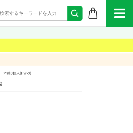
本蕨9個入(HW-9)
館