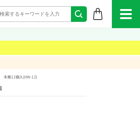
本蕨12個入(HW-12)
館