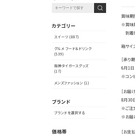
賞味期
※賞味
カテゴリー
到着後
スイーツ (887)
箱サイズ
グルメ フード＆ドリンク
(539)
［承り期
阪神タイガースグッズ
6月1日
(17)
※コンビ
メンズファッション (1)
［お届け
8月30
ブランド
※ご注
ブランドを選択する
※お届
価格帯
［お支