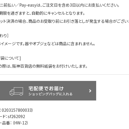
ビニ前払い／Pay-easyは、ご注文日を含め3日以内にお支払いください。
期限を過ぎますと、自動的にキャンセルとなります。
ジット決済の場合、商品のお受取り前にお引き落としが発生する場合がございま
わり］
はイメージです。器やオブジェなどは商品に含まれません。
げ袋について]
の際は、阪神百貨店の無料紙袋をお付けいたします。
：
0203157800033
）
ド：sf262092
ー品番：（
HW-12
）