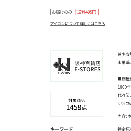
アイコンについて詳しくはこちら
希少な
水羊羹
■鶴屋
180
代々伝
対象商品
くりに
1458
点
内容：本
キーワード
特定原