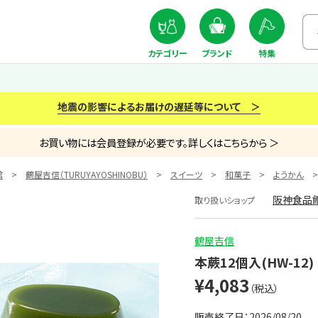
カテゴリー
ブランド
特集
地震の影響によるお届けの遅延等について ＞
お買い物には会員登録が必要です。詳しくはこちらから ＞
館
鶴屋吉信（TURUYAYOSHINOBU）
スイーツ
和菓子
ようかん
阪神食品
取り扱いショップ
鶴屋吉信
本蕨12個入(HW-12)
¥4,083
（税込）
販売終了日：2026/08/20