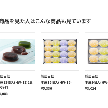
商品を見た人はこんな商品も見ています
屋吉信
鶴屋吉信
鶴屋吉信
蕨12個入(HW-12)【夏
本蕨16個入(HW-16)
本蕨9個入(HW-
やげ】
¥5,336
¥3,024
4,083