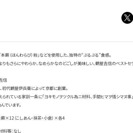
「本蕨（ほんわらび）粉」などを使用した、独特の“ぷるぷる”食感。
よりもさらにやわらか、なめらかなのどごしが美味しい、鶴屋吉信のベストセ
吉信
3年、初代鶴屋伊兵衛によって京都に創業。
えられている家訓一条に「ヨキモノヲツクル為ニ材料、手間ヒマヲ惜シマヌ事
励んでいます。
蕨×12（こしあん・抹茶・小倉）×各4
材料等：なし