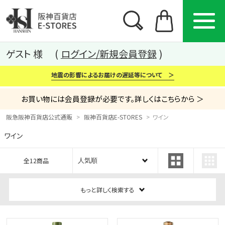
ゲスト 様
ログイン/新規会員登録
地震の影響によるお届けの遅延等について ＞
お買い物には会員登録が必要です。詳しくはこちらから ＞
阪急阪神百貨店公式通販
阪神百貨店E-STORES
ワイン
ワイン
カテゴリー
ブランド
特集
全12商品
から探す
から探す
から探す
もっと詳しく検索する