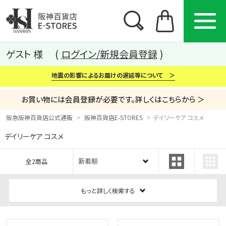
ゲスト 様
ログイン/新規会員登録
地震の影響によるお届けの遅延等について ＞
お買い物には会員登録が必要です。詳しくはこちらから ＞
阪急阪神百貨店公式通販
阪神百貨店E-STORES
デイリーケア コスメ
デイリーケア コスメ
カテゴリー
ブランド
特集
全2商品
から探す
から探す
から探す
もっと詳しく検索する