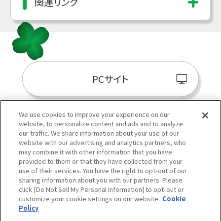
関連リンク
PCサイト
We use cookies to improve your experience on our
website, to personalize content and ads and to analyze
阪神百貨店E-STORE
our traffic. We share information about your use of our
website with our advertising and analytics partners, who
may combine it with other information that you have
provided to them or that they have collected from your
use of their services. You have the right to opt-out of our
sharing information about you with our partners. Please
click [Do Not Sell My Personal Information] to opt-out or
customize your cookie settings on our website.
Cookie
Policy
当サイトの表示価格は個別に税込・税抜等の記載がない場合は「税込価格」です。
Copyright © HANKYU HANSHIN DEPARTMENT STORES, INC.