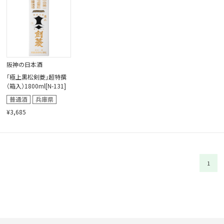
閉じる
阪神の日本酒
「極上黒松剣菱」超特撰
（箱入）1800ml[N-131]
¥3,685
1