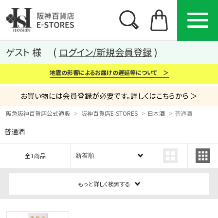
ゲスト 様
ログイン/新規会員登録
地震の影響によるお届けの遅延等について ＞
お買い物には会員登録が必要です。詳しくはこちらから ＞
阪急阪神百貨店公式通販
阪神百貨店E-STORES
日本酒
普通酒
普通酒
カテゴリー
ブランド
特集
全1商品
から探す
から探す
から探す
もっと詳しく検索する