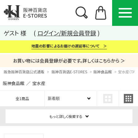
ゲスト 様
ログイン/新規会員登録
地震の影響によるお届けの遅延等について ＞
お買い物には会員登録が必要です。詳しくはこちらから ＞
阪急阪神百貨店公式通販
阪神百貨店E-STORES
阪神食品館
宝水産（TAKA
阪神食品館 ／ 宝水産
カテゴリー
ブランド
特集
全1商品
から探す
から探す
から探す
もっと詳しく検索する