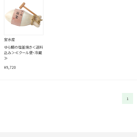
閉じる
宝水産
ゆら鯛の塩釜焼き＜送料
込み＞≪クール便・冷蔵
≫
¥9,720
1