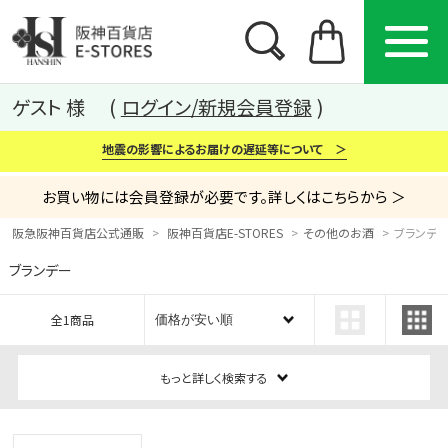
ゲスト 様
ログイン/新規会員登録
地震の影響によるお届けの遅延等について ＞
お買い物には会員登録が必要です。詳しくはこちらから ＞
阪急阪神百貨店公式通販
阪神百貨店E-STORES
その他のお酒
ブランデ
ブランデー
カテゴリー
ブランド
特集
全1商品
から探す
から探す
から探す
もっと詳しく検索する