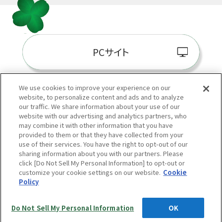
PCサイト
We use cookies to improve your experience on our
website, to personalize content and ads and to analyze
阪神百貨店E-STORE
our traffic. We share information about your use of our
website with our advertising and analytics partners, who
may combine it with other information that you have
provided to them or that they have collected from your
use of their services. You have the right to opt-out of our
sharing information about you with our partners. Please
click [Do Not Sell My Personal Information] to opt-out or
customize your cookie settings on our website.
Cookie
Policy
当サイトの表示価格は個別に税込・税抜等の記載がない場合は「税込価格」です。
Copyright © HANKYU HANSHIN DEPARTMENT STORES, INC.
All Rights Reserved.
Do Not Sell My Personal Information
OK