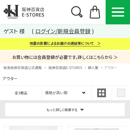
ゲスト 様
ログイン/新規会員登録
地震の影響によるお届けの遅延等について ＞
お買い物には会員登録が必要です。詳しくはこちらから ＞
阪急阪神百貨店公式通販
阪神百貨店E-STORES
婦人服
アウター
アウター
カテゴリー
ブランド
特集
全3商品
から探す
から探す
から探す
もっと詳しく検索する