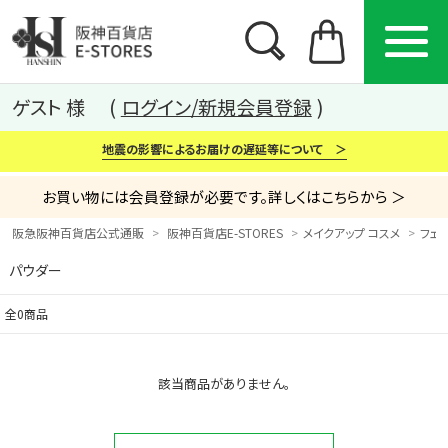
ゲスト 様
ログイン/新規会員登録
地震の影響によるお届けの遅延等について ＞
お買い物には会員登録が必要です。詳しくはこちらから ＞
阪急阪神百貨店公式通販
阪神百貨店E-STORES
メイクアップ コスメ
フェ
パウダー
カテゴリー
ブランド
特集
全0商品
から探す
から探す
から探す
該当商品がありません。