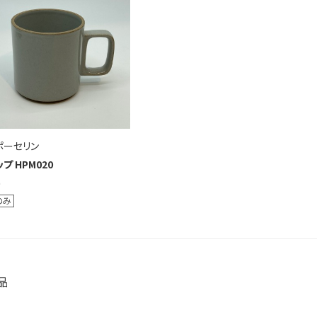
ポーセリン
プ HPM020
品