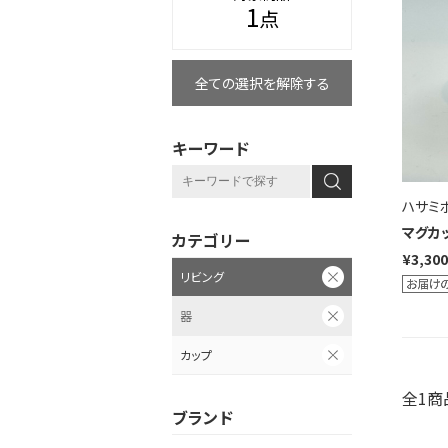
1
点
全ての選択を解除する
キーワード
ハサミ
マグカッ
カテゴリー
¥3,300
リビング
器
カップ
全1商
ブランド