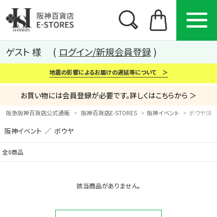
ゲスト 様
ログイン/新規会員登録
地震の影響によるお届けの遅延等について ＞
お買い物には会員登録が必要です。詳しくはこちらから ＞
阪急阪神百貨店公式通販
阪神百貨店E-STORES
阪神イベント
ボウヤ（BO
阪神イベント ／ ボウヤ
カテゴリー
ブランド
特集
全0商品
から探す
から探す
から探す
該当商品がありません。