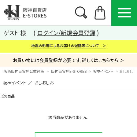
ゲスト 様
ログイン/新規会員登録
地震の影響によるお届けの遅延等について ＞
お買い物には会員登録が必要です。詳しくはこちらから ＞
阪急阪神百貨店公式通販
阪神百貨店E-STORES
阪神イベント
おしおしお（O
阪神イベント ／ おしおしお
カテゴリー
ブランド
特集
全0商品
から探す
から探す
から探す
該当商品がありません。