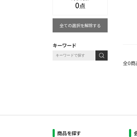
0
点
全ての選択を解除する
キーワード
全0商
商品を探す