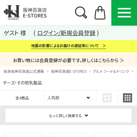
ゲスト 様
ログイン/新規会員登録
地震の影響によるお届けの遅延等について ＞
お買い物には会員登録が必要です。詳しくはこちらから ＞
阪急阪神百貨店公式通販
阪神百貨店E-STORES
グルメ フード＆ドリンク
チーズ・その他乳製品
カテゴリー
ブランド
特集
全4商品
から探す
から探す
から探す
もっと詳しく検索する