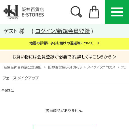
ゲスト 様
ログイン/新規会員登録
地震の影響によるお届けの遅延等について ＞
お買い物には会員登録が必要です。詳しくはこちらから ＞
阪急阪神百貨店公式通販
阪神百貨店E-STORES
メイクアップ コスメ
フェ
フェース メイクアップ
カテゴリー
ブランド
特集
全0商品
から探す
から探す
から探す
該当商品がありません。