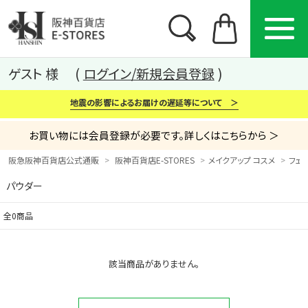
ゲスト 様
ログイン/新規会員登録
地震の影響によるお届けの遅延等について ＞
お買い物には会員登録が必要です。詳しくはこちらから ＞
阪急阪神百貨店公式通販
阪神百貨店E-STORES
メイクアップ コスメ
フェ
パウダー
カテゴリー
ブランド
特集
全0商品
から探す
から探す
から探す
該当商品がありません。