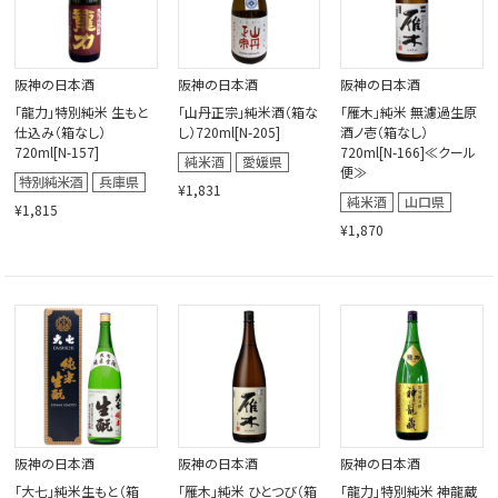
阪神の日本酒
阪神の日本酒
阪神の日本酒
「龍力」特別純米 生もと
「山丹正宗」純米酒（箱な
「雁木」純米 無濾過生原
仕込み（箱なし）
し）720ml[N-205]
酒ノ壱（箱なし）
720ml[N-157]
720ml[N-166]≪クール
便≫
¥1,831
¥1,815
¥1,870
阪神の日本酒
阪神の日本酒
阪神の日本酒
「大七」純米生もと（箱
「雁木」純米 ひとつび（箱
「龍力」特別純米 神龍蔵