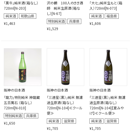
「黒牛」純米酒（箱なし）
沢の鶴 100人のきき酒
「大七」純米生もと（箱
720ml[N-203]
師 純米生原酒（箱な
入）720ml[N-073]
し）[N-67]
¥1,463
¥1,606
¥1,529
阪神の日本酒
阪神の日本酒
阪神の日本酒
「龍力」特別純米 神龍蔵
「三連星（黒）」純米 無濾
「三連星（黒）」純米 無濾
五百萬石 （箱なし）
過生原酒（箱なし）
過生原酒（箱なし）
720ml[N-010]
720ml[N-104]≪クール
720ml[N-104]【夏みや
便≫
げ】≪クール便≫
¥1,650
¥1,705
¥1,705