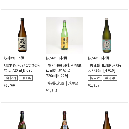
阪神の日本酒
阪神の日本酒
阪神の日本酒
「雁木」純米 ひとつび（箱
「龍力」特別純米 神龍蔵
「香住鶴」山廃純米（箱
なし）720ml[N-030]
山田錦 （箱なし）
入）720ml[N-019]
720ml[N-009]
¥1,760
¥1,815
¥1,815